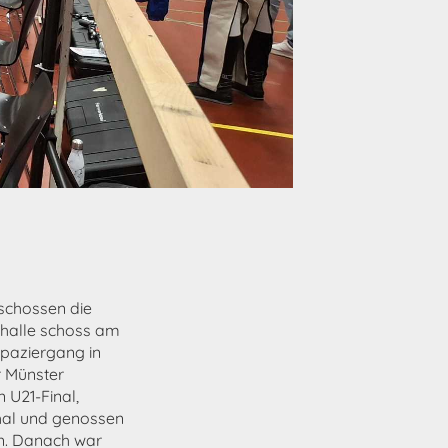
schossen die
fhalle schoss am
Spaziergang in
r Münster
 U21-Final,
hal und genossen
n. Danach war